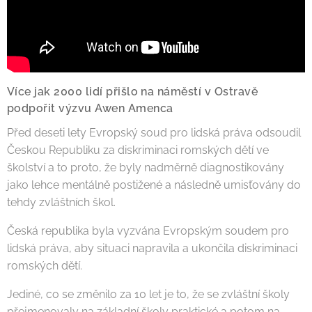
Více jak 2000 lidí přišlo na náměstí v Ostravě
podpořit výzvu Awen Amenca
Před deseti lety Evropský soud pro lidská práva odsoudil
Českou Republiku za diskriminaci romských dětí ve
školství a to proto, že byly nadměrně diagnostikovány
jako lehce mentálně postižené a následně umisťovány do
tehdy zvláštních škol.
Česká republika byla vyzvána Evropským soudem pro
lidská práva, aby situaci napravila a ukončila diskriminaci
romských dětí.
Jediné, co se změnilo za 10 let je to, že se zvláštní školy
přejmenovaly na základní školy praktické a potom na